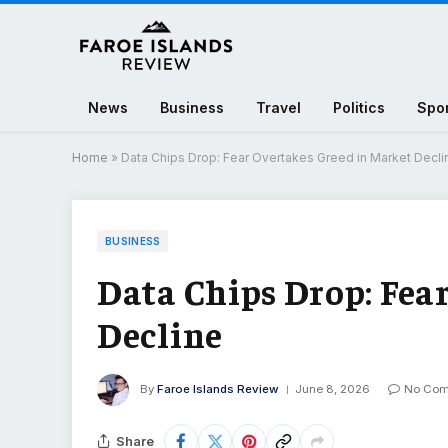
News
Business
Travel
Politics
Spo
Home
»
Data Chips Drop: Fear Overtakes Greed in Market Decli
BUSINESS
Data Chips Drop: Fea
Decline
By
Faroe Islands Review
June 8, 2026
No Co
Share