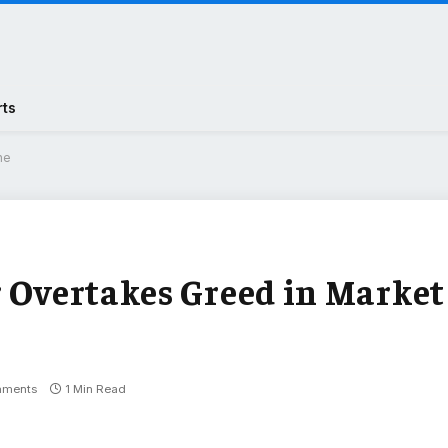
rts
ne
r Overtakes Greed in Market
mments
1 Min Read