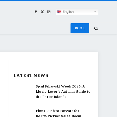
English
Facebook
X
Instagram
(Twitter)
BOOK
LATEST NEWS
Spæl Føroyskt Week 2026: A
Music-Lover’s Autumn Guide to
the Faroe Islands
Finns Rush to Forests for
Berry-Picking Sales Boom