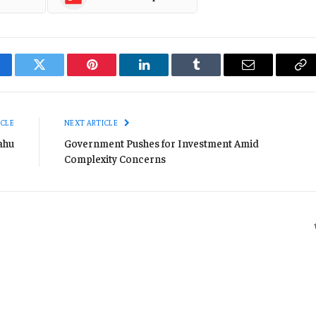
cebook
Twitter
Pinterest
LinkedIn
Tumblr
Email
Co
Li
ICLE
NEXT ARTICLE
ahu
Government Pushes for Investment Amid
Complexity Concerns